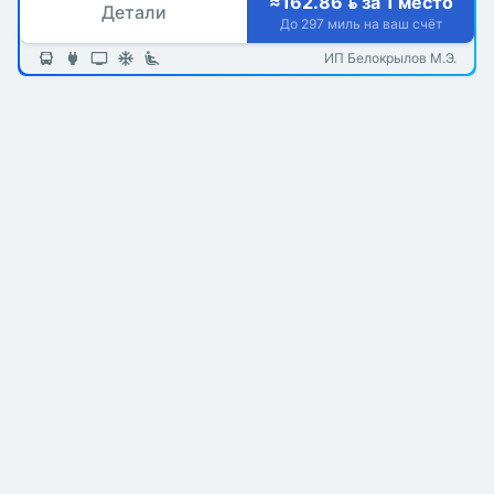
≈162.86  за 1 место
Детали
До 297 миль на ваш счёт
ИП Белокрылов М.Э.