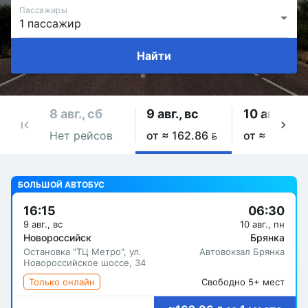
Пассажиры
Найти
8 авг., сб
9 авг., вс
10 авг., пн
Нет рейсов
от ≈ 162.86 
от ≈ 162.86
БОЛЬШОЙ АВТОБУС
16:15
06:30
9 авг., вс
10 авг., пн
Новороссийск
Брянка
Остановка "ТЦ Метро", ул.
Автовокзал Брянка
Новороссийское шоссе, 34
Только онлайн
Свободно 5+ мест