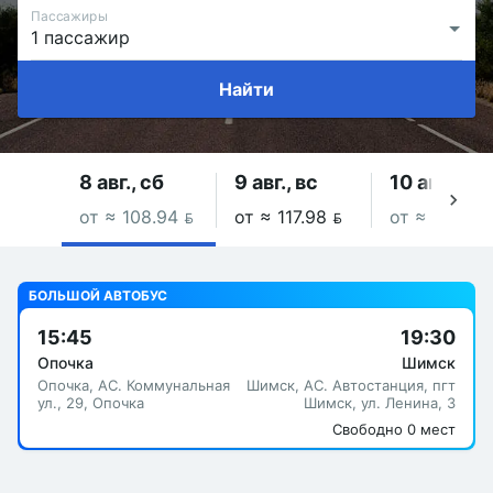
Пассажиры
Найти
8 авг., сб
9 авг., вс
10 авг., пн
от ≈ 108.94 
от ≈ 117.98 
от ≈ 104.23
БОЛЬШОЙ АВТОБУС
15:45
19:30
Опочка
Шимск
Опочка, АС. Коммунальная
Шимск, АС. Автостанция, пгт
ул., 29, Опочка
Шимск, ул. Ленина, 3
Свободно 0 мест