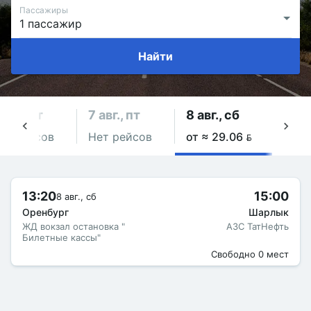
Пассажиры
Найти
 авг., чт
7 авг., пт
8 авг., сб
9 авг
ет рейсов
Нет рейсов
от ≈ 29.06 
от ≈
13:20
15:00
8 авг., сб
Оренбург
Шарлык
ЖД вокзал остановка "
АЗС ТатНефть
Билетные кассы"
Свободно 0 мест