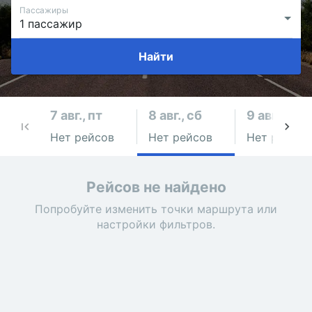
Пассажиры
Найти
7 авг., пт
8 авг., сб
9 авг., вс
Нет рейсов
Нет рейсов
Нет рейсов
Рейсов не найдено
Попробуйте изменить точки маршрута или
настройки фильтров.