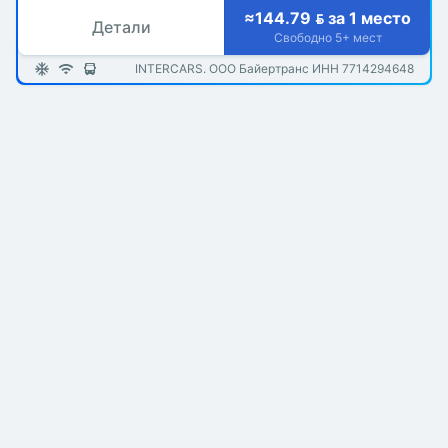
≈144.79  за 1 место
Детали
Свободно 5+ мест
INTERCARS. ООО Байертранс ИНН 7714294648