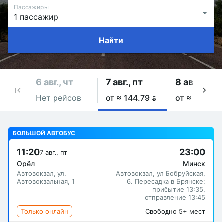
Пассажиры
Найти
6 авг., чт
7 авг., пт
8 авг., сб
Нет рейсов
от ≈ 144.79 
от ≈ 144.79
БОЛЬШОЙ АВТОБУС
11:20
23:00
7 авг., пт
Орёл
Минск
Автовокзал, ул.
Автовокзал, ул Бобруйская,
Автовокзальная, 1
6. Пересадка в Брянске:
прибытие 13:35,
отправление 13:45
Только онлайн
Свободно 5+ мест