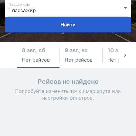
Пассажиры
Найти
8 авг., сб
9 авг., вс
10 авг., пн
Нет рейсов
Нет рейсов
Нет рейсов
Рейсов не найдено
Попробуйте изменить точки маршрута или
настройки фильтров.