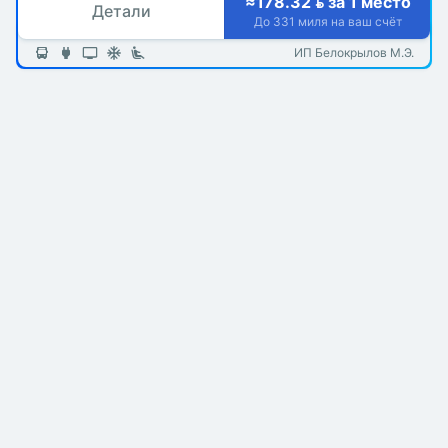
≈178.32  за 1 место
Детали
До 331 миля на ваш счёт
ИП Белокрылов М.Э.