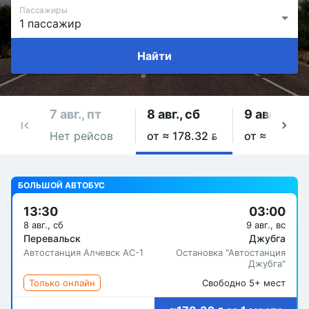
Пассажиры
Найти
7 авг., пт
8 авг., сб
9 авг., вс
Нет рейсов
от ≈ 178.32 
от ≈ 178.32
БОЛЬШОЙ АВТОБУС
13:30
03:00
8 авг., сб
9 авг., вс
Перевальск
Джубга
Автостанция Алчевск АС-1
Остановка "Автостанция
Джубга"
Только онлайн
Свободно 5+ мест