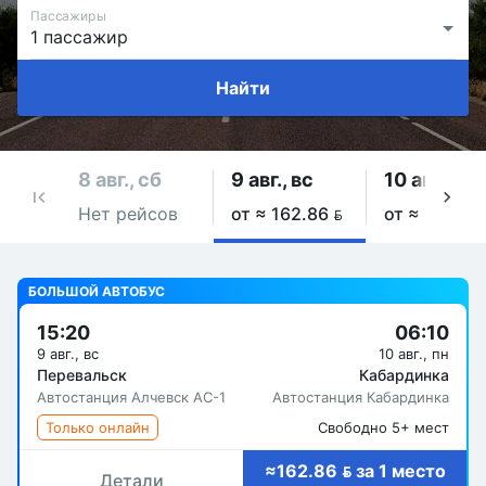
Пассажиры
Найти
8 авг., сб
9 авг., вс
10 авг., пн
Нет рейсов
от ≈ 162.86 
от ≈ 162.86
БОЛЬШОЙ АВТОБУС
15:20
06:10
9 авг., вс
10 авг., пн
Перевальск
Кабардинка
Автостанция Алчевск АС-1
Автостанция Кабардинка
Только онлайн
Свободно 5+ мест
≈162.86  за 1 место
Детали