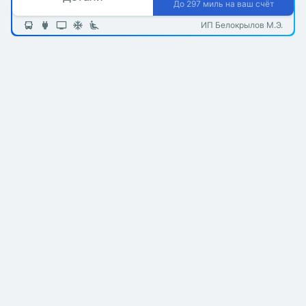
До 297 миль на ваш счёт
ИП Белокрылов М.Э.