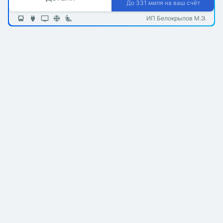
До 331 миля на ваш счёт
ИП Белокрылов М.Э.