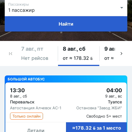
Пассажиры
Найти
7 авг., пт
8 авг., сб
9 авг., вс
Нет рейсов
от ≈ 178.32 
от ≈ 178.32
БОЛЬШОЙ АВТОБУС
13:30
04:00
8 авг., сб
9 авг., вс
Перевальск
Туапсе
Автостанция Алчевск АС-1
Остановка "Завод ЖБИ"
Только онлайн
Свободно 5+ мест
≈178.32  за 1 место
Детали