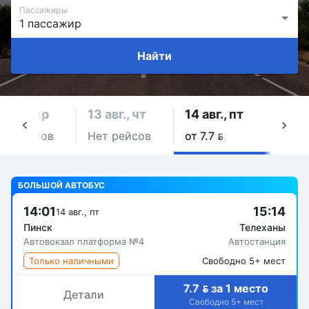
Пассажиры
Найти
2 авг., ср
13 авг., чт
14 авг., пт
15 а
ет рейсов
Нет рейсов
от 7.7 
Нет 
БОЛЬШОЙ АВТОБУС
14:01
15:14
14 авг., пт
Пинск
Телеханы
Автовокзал платформа №4
Автостанция
Только наличными
Свободно 5+ мест
7.7  за 1 место
Детали
Свободно 5+ мест