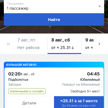
Пассажиры
Найти
7 авг., пт
8 авг., сб
9 авг., вс
Нет рейсов
от ≈ 25.31 
от ≈ 25.31 
БОЛЬШОЙ АВТОБУС
02:20
04:45
8 авг., сб
Подболотье
Юбилейный
Заборье
Поворот на Юбилейный
Наличными и онлайн
Свободно 5+ мест
≈25.31  за 1 место
Детали
До 45 миль на ваш счёт