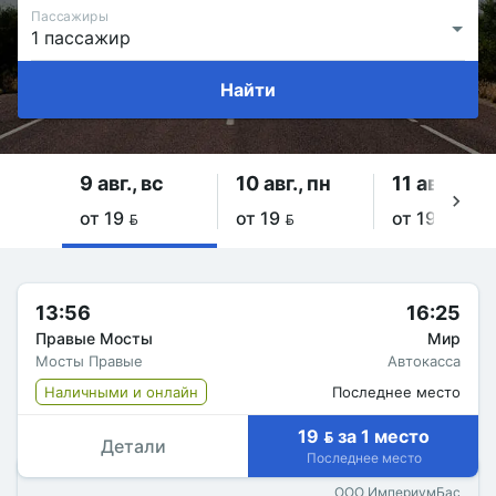
Пассажиры
Найти
9 авг., вс
10 авг., пн
11 авг., вт
от 19 
от 19 
от 19 
13:56
16:25
Правые Мосты
Мир
Мосты Правые
Автокасса
Наличными и онлайн
Последнее место
19  за 1 место
Детали
Последнее место
ООО ИмпериумБас