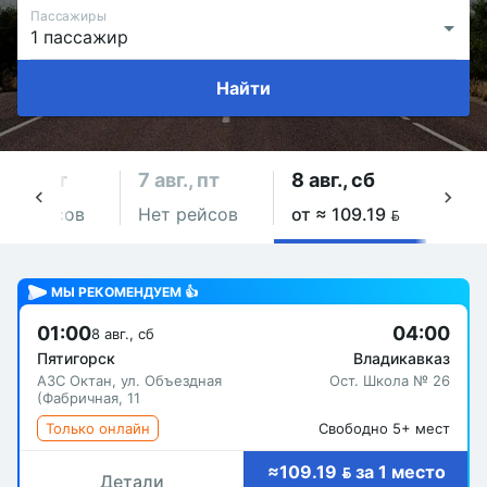
Пассажиры
Найти
 авг., чт
7 авг., пт
8 авг., сб
9 авг
ет рейсов
Нет рейсов
от ≈ 109.19 
Нет 
МЫ РЕКОМЕНДУЕМ 👍
01:00
04:00
8 авг., сб
Пятигорск
Владикавказ
АЗС Октан, ул. Объездная
Ост. Школа № 26
(Фабричная, 11
Только онлайн
Свободно 5+ мест
≈109.19  за 1 место
Детали