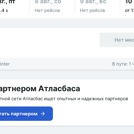
г., пт
8 авг., сб
9 авг., вс
10 
.4 
Нет рейсов
Нет рейсов
от 1
Нет ме
inter
В пути: 1
артнером Атласбаса
утной сети Атласбас ищет опытных и надежных партнеров
тать партнером