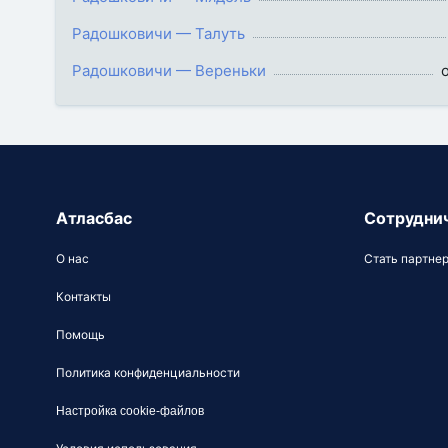
Радошковичи — Талуть
Радошковичи — Вереньки
о
Атласбас
Сотрудни
О нас
Стать партне
Контакты
Помощь
Политика конфиденциальности
Настройка cookie-файлов