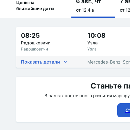
6 авг., чт
7 ав
Цены на
ближайшие даты
от 12.4 
от 12
08:25
10:08
Радошковичи
Узла
Радошковичи
Узла
Показать детали
Mercedes-Benz, Spr
Станьте п
В рамках постоянного развития маршр
С