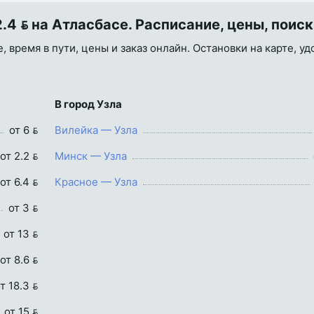
4  на Атласбасе. Расписание, цены, поиск
, время в пути, цены и заказ онлайн. Остановки на карте, у
В город Узла
от 6 
Вилейка — Узла
от 2.2 
Минск — Узла
от 6.4 
Красное — Узла
от 3 
от 13 
от 8.6 
т 18.3 
от 15 