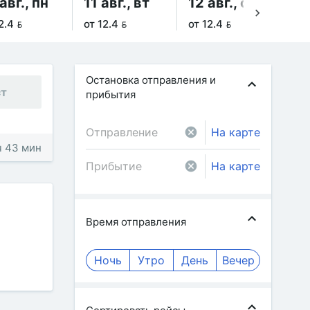
авг., пн
11 авг., вт
12 авг., ср
13
2.4 
от 12.4 
от 12.4 
от 
Остановка отправления и
ст
прибытия
На карте
 ч 43 мин
На карте
Время отправления
Ночь
Утро
День
Вечер