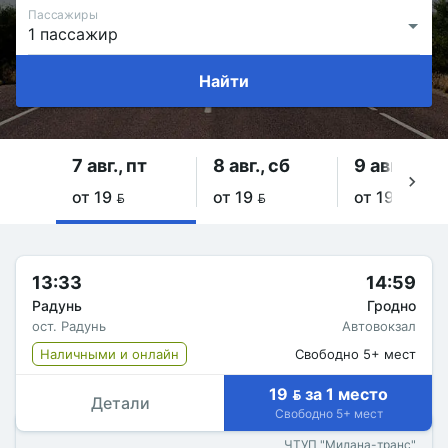
Пассажиры
Найти
7 авг., пт
8 авг., сб
9 авг., вс
от 19 
от 19 
от 19 
13:33
14:59
Радунь
Гродно
ост. Радунь
Автовокзал
Наличными и онлайн
Свободно 5+ мест
19  за 1 место
Детали
Свободно 5+ мест
ЧТУП "Милана-транс"