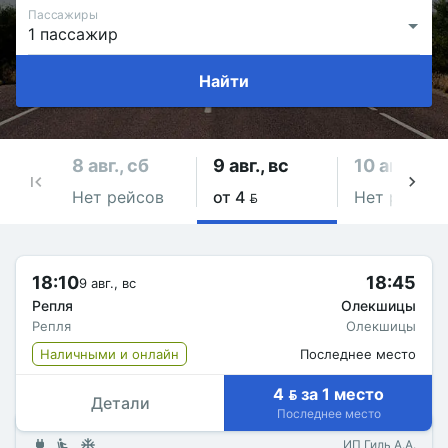
Пассажиры
Найти
8 авг., сб
9 авг., вс
10 авг., пн
Нет рейсов
от 4 
Нет рейсов
18:10
18:45
9 авг., вс
Репля
Олекшицы
Репля
Олекшицы
Наличными и онлайн
Последнее место
4  за 1 место
Детали
Последнее место
ИП Гиль А.А.