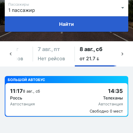
Пассажиры
Найти
 авг., чт
7 авг., пт
8 авг., сб
9 авг
ет рейсов
Нет рейсов
от 21.7 
Нет 
БОЛЬШОЙ АВТОБУС
11:17
14:35
8 авг., сб
Россь
Телеханы
Автостанция
Автостанция
Свободно 0 мест