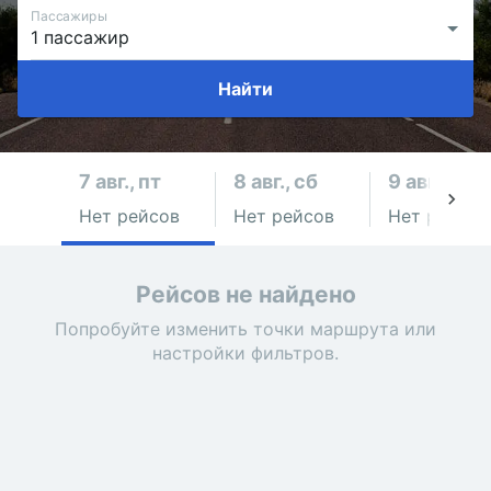
Пассажиры
Найти
7 авг., пт
8 авг., сб
9 авг., вс
Нет рейсов
Нет рейсов
Нет рейсов
Рейсов не найдено
Попробуйте изменить точки маршрута или
настройки фильтров.