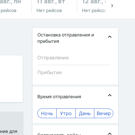
авг., пн
11 авг., вт
12 авг., ср
13
 рейсов
Нет рейсов
Нет рейсов
Не
Остановка отправления и
прибытия
Время отправления
Ночь
Утро
День
Вечер
ение для