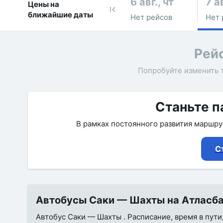
6 авг., чт
7 ав
Цены на
ближайшие даты
Нет рейсов
Нет 
Рей
Попробуйте изменить 
Станьте п
В рамках постоянного развития маршр
С
Автобусы Саки — Шахты на Атласбас
Автобус Саки — Шахты . Расписание, время в пути