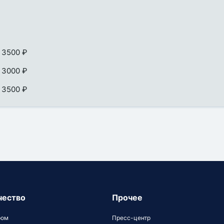
 3500 ₽
 3000 ₽
 3500 ₽
чество
Прочее
ром
Пресс-центр