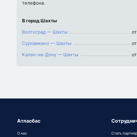
телефона.
В город Шахты
Волгоград — Шахты
от
Суровикино — Шахты
от
Калач-на-Дону — Шахты
от
Атласбас
Сотрудни
О нас
Стать партне