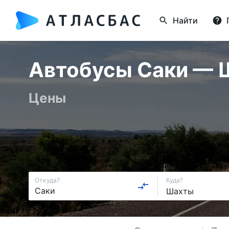
Найти
Автобусы Саки — Ш
Цены
Откуда?
Куда?