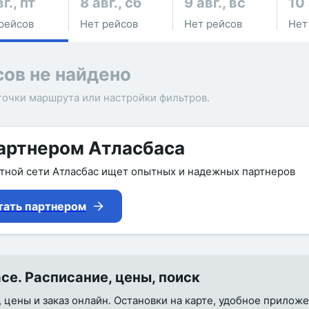
г., пт
8 авг., сб
9 авг., вс
10 
рейсов
Нет рейсов
Нет рейсов
Нет
сов не найдено
точки маршрута или настройки фильтров.
артнером Атласбаса
утной сети Атласбас ищет опытных и надежных партнеров
тать партнером
е. Расписание, цены, поиск
, цены и заказ онлайн. Остановки на карте, удобное прилож