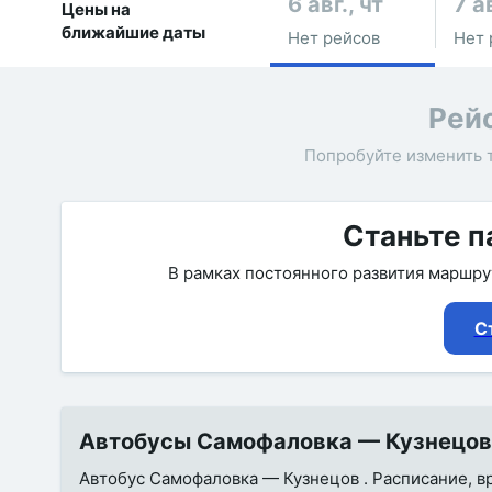
6 авг., чт
7 ав
Цены на
ближайшие даты
Нет рейсов
Нет 
Рей
Попробуйте изменить 
Станьте п
В рамках постоянного развития маршр
С
Автобусы Самофаловка — Кузнецов н
Автобус Самофаловка — Кузнецов . Расписание, вре