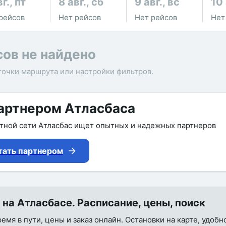
г., пт
8 авг., сб
9 авг., вс
10 
рейсов
Нет рейсов
Нет рейсов
Нет
сов не найдено
точки маршрута или настройки фильтров.
артнером Атласбаса
утной сети Атласбас ищет опытных и надежных партнеров
тать партнером
а Атласбасе. Расписание, цены, поиск
мя в пути, цены и заказ онлайн. Остановки на карте, удобн