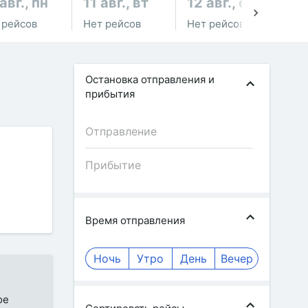
авг., пн
11 авг., вт
12 авг., ср
13
 рейсов
Нет рейсов
Нет рейсов
Не
Остановка отправления и
прибытия
Время отправления
Ночь
Утро
День
Вечер
ое