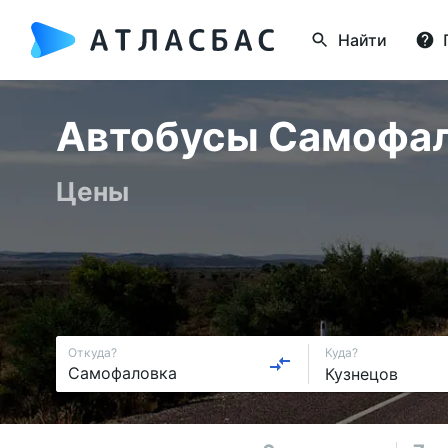
Найти
Автобусы Самофало
Цены
Откуда?
Куда?