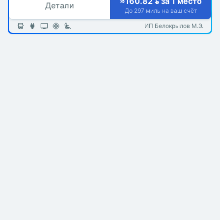
≈160.82  за 1 место
Детали
До 297 миль на ваш счёт
ИП Белокрылов М.Э.