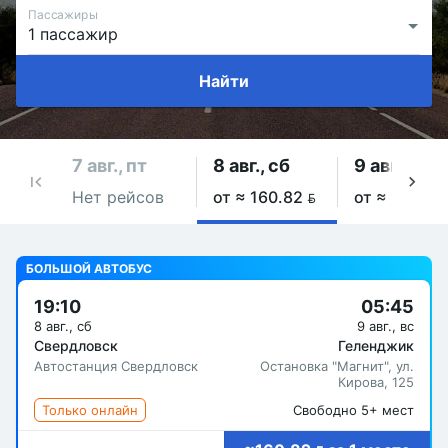
Пассажиры
Найти
7 авг., пт
8 авг., сб
9 авг., вс
Нет рейсов
от ≈ 160.82 
от ≈ 160.82
БОЛЬШОЙ АВТОБУС
19:10
05:45
8 авг., сб
9 авг., вс
Свердловск
Геленджик
Автостанция Свердловск
Остановка "Магнит", ул.
Кирова, 125
Только онлайн
Свободно 5+ мест