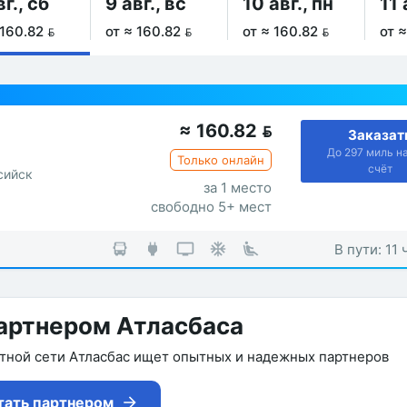
вг., сб
9 авг., вс
10 авг., пн
11 
 160.82 
от ≈ 160.82 
от ≈ 160.82 
от ≈
≈
160.82

Заказат
До 297 миль н
Только онлайн
счёт
сийск
за 1 место
свободно 5+ мест
В пути: 11 
артнером Атласбаса
утной сети Атласбас ищет опытных и надежных партнеров
тать партнером