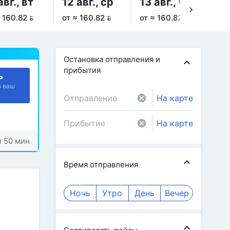
авг., вт
12 авг., ср
13 авг., чт
14
 160.82 
от ≈ 160.82 
от ≈ 160.82 
от 
Остановка отправления и
прибытия
ь
а ваш
На карте
На карте
ч 50 мин
Время отправления
Ночь
Утро
День
Вечер