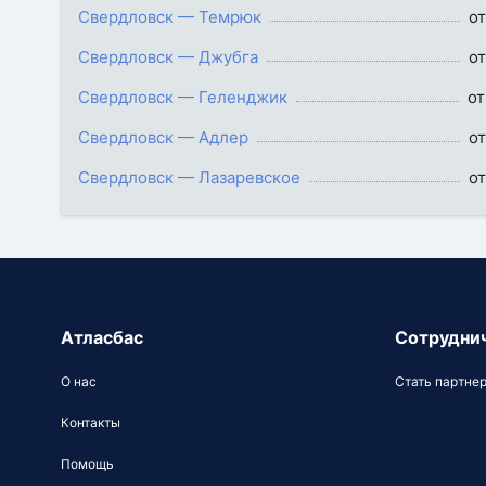
Свердловск — Темрюк
от
Свердловск — Джубга
от
Свердловск — Геленджик
от
Свердловск — Адлер
от
Свердловск — Лазаревское
от
Атласбас
Сотрудни
О нас
Стать партне
Контакты
Помощь