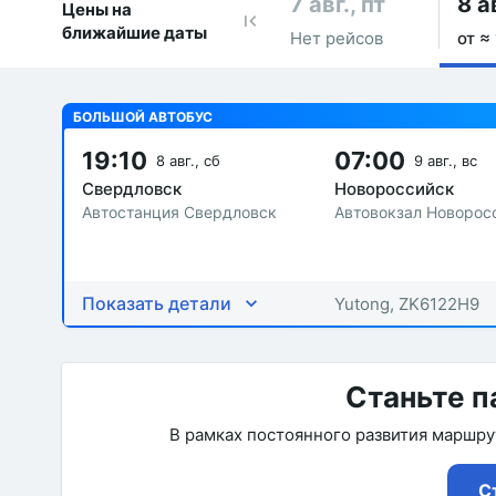
7 авг., пт
8 а
Цены на
ближайшие даты
Нет рейсов
от ≈
БОЛЬШОЙ АВТОБУС
19:10
07:00
8 авг., сб
9 авг., вс
Свердловск
Новороссийск
Автостанция Свердловск
Автовокзал Новорос
Показать детали
Yutong, ZK6122H9
Станьте п
В рамках постоянного развития маршр
С