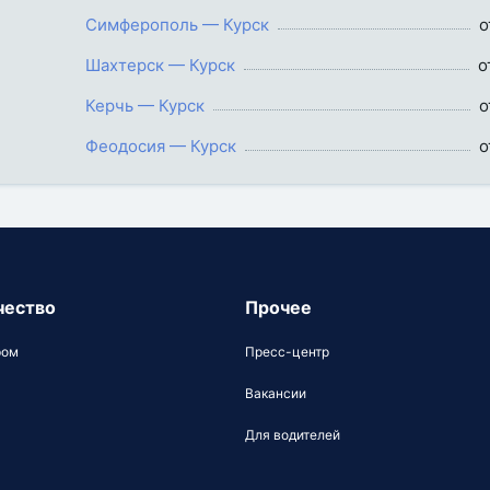
Симферополь — Курск
о
Шахтерск — Курск
о
Керчь — Курск
о
Феодосия — Курск
о
чество
Прочее
ром
Пресс-центр
Вакансии
Для водителей