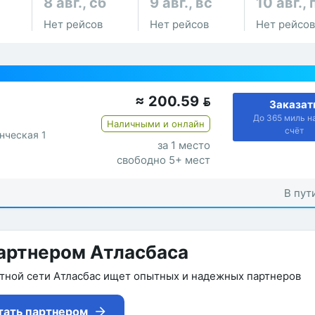
8 авг., сб
9 авг., вс
10 авг., 
Нет рейсов
Нет рейсов
Нет рейсов
≈
200.59

Заказат
До 365 миль н
Наличными и онлайн
счёт
енческая 1
за 1 место
свободно 5+ мест
В пути
артнером Атласбаса
утной сети Атласбас ищет опытных и надежных партнеров
тать партнером