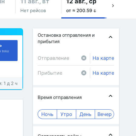
пн
11 авг., вт
12 авг., ср
13 авг.,
Нет рейсов
от ≈ 200.59 
Нет рейсо
Остановка отправления и
прибытия
ь
а ваш
На карте
На карте
: 1 д 2 ч
Время отправления
Ночь
Утро
День
Вечер