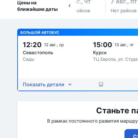
6 авг., чт
7 авг., пт
Цены на
ближайшие даты
Нет рейсов
Нет рейсов
БОЛЬШОЙ АВТОБУС
12:20
15:00
12 авг., ср
13 авг., чт
Севастополь
Курск
Сады
ТЦ Европа, ул. Студ
Показать детали
Станьте п
В рамках постоянного развития маршр
С