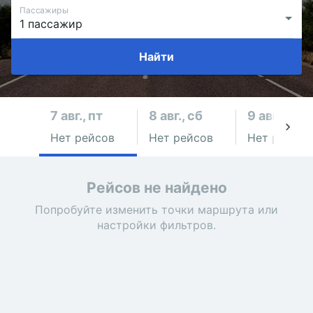
Пассажиры
Найти
7 авг., пт
8 авг., сб
9 авг., вс
Нет рейсов
Нет рейсов
Нет рейсов
Рейсов не найдено
Попробуйте изменить точки маршрута или
настройки фильтров.