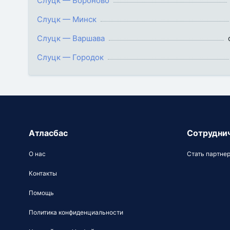
Слуцк — Вороново
Слуцк — Минск
Слуцк — Варшава
Слуцк — Городок
Атласбас
Сотрудни
О нас
Стать партне
Контакты
Помощь
Политика конфиденциальности