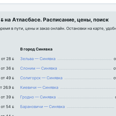
 на Атласбасе. Расписание, цены, поиск
время в пути, цены и заказ онлайн. Остановки на карте, удоб
В город Синявка
от 28 
Зельва — Синявка
о
от 36 
Слоним — Синявка
о
от 49 
Солигорск — Синявка
о
т 26.9 
Киевичи — Синявка
от 39 
Гродно — Синявка
от 54 
Барановичи — Синявка