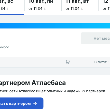
вг., вс
10 авг., пн
11 авг., вт
12 
.34 
от 11.34 
от 11.34 
от 1
Нет мес
нного
В пути: 
артнером Атласбаса
утной сети Атласбас ищет опытных и надежных партнеров
тать партнером