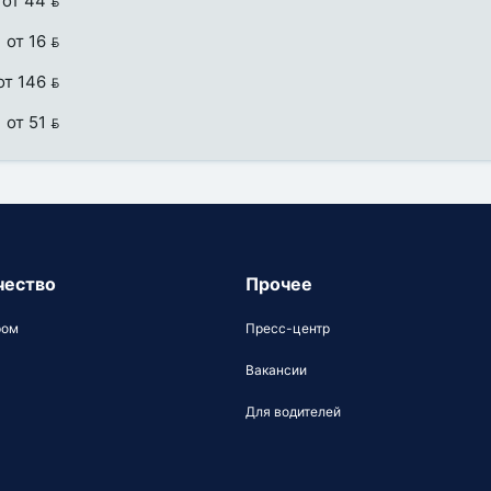
от 44 
от 16 
от 146 
от 51 
чество
Прочее
ром
Пресс-центр
Вакансии
Для водителей