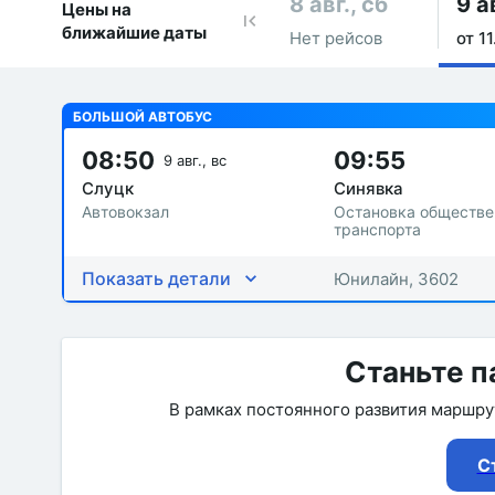
8 авг., сб
9 а
Цены на
ближайшие даты
Нет рейсов
от 11
БОЛЬШОЙ АВТОБУС
08:50
09:55
9 авг., вс
Слуцк
Синявка
Автовокзал
Остановка обществе
транспорта
Показать детали
Юнилайн, 3602
Станьте п
В рамках постоянного развития маршр
С