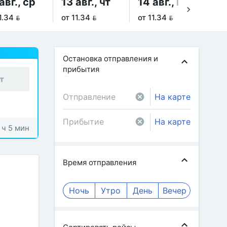
авг., ср
13 авг., чт
14 авг., пт
15
1.34 
от 11.34 
от 11.34 
от 
Остановка отправления и
прибытия
т
На карте
На карте
1 ч 5 мин
Время отправления
Ночь
Утро
День
Вечер