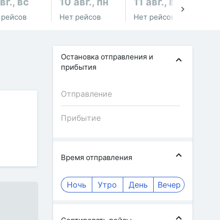
вг., вс
10 авг., пн
11 авг., вт
12
 рейсов
Нет рейсов
Нет рейсов
Не
Остановка отправления и
прибытия
Время отправления
Ночь
Утро
День
Вечер