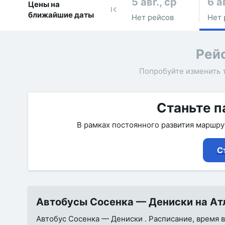
5 авг., ср
6 ав
Цены на
ближайшие даты
Нет рейсов
Нет 
Рей
Попробуйте изменить 
Станьте п
В рамках постоянного развития маршр
С
Автобусы Сосенка — Дениски на Атл
Автобус Сосенка — Дениски . Расписание, время в 