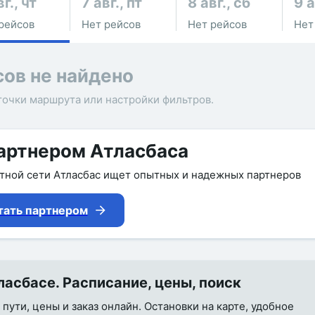
г., чт
7 авг., пт
8 авг., сб
9 а
рейсов
Нет рейсов
Нет рейсов
Нет
сов не найдено
точки маршрута или настройки фильтров.
артнером Атласбаса
утной сети Атласбас ищет опытных и надежных партнеров
тать партнером
асбасе. Расписание, цены, поиск
пути, цены и заказ онлайн. Остановки на карте, удобное