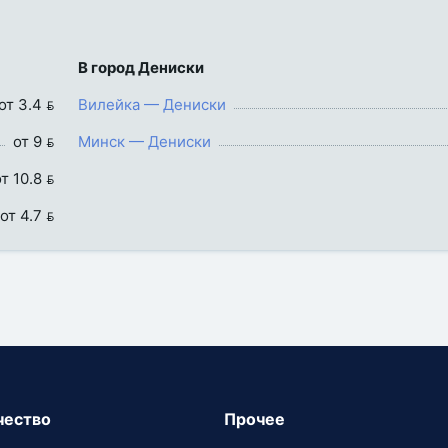
В город Дениски
от 3.4 
Вилейка — Дениски
от 9 
Минск — Дениски
т 10.8 
от 4.7 
чество
Прочее