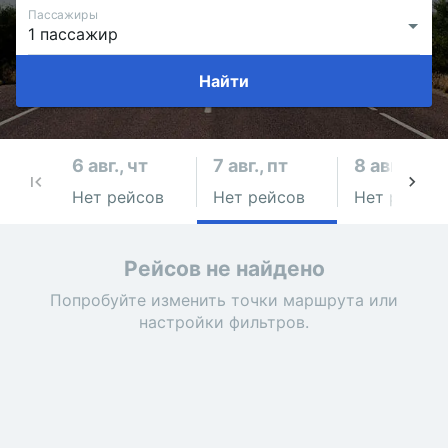
Пассажиры
Найти
6 авг., чт
7 авг., пт
8 авг., сб
Нет рейсов
Нет рейсов
Нет рейсов
Рейсов не найдено
Попробуйте изменить точки маршрута или
настройки фильтров.