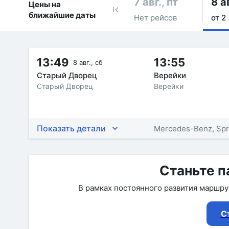
7 авг., пт
8 а
Цены на
ближайшие даты
Нет рейсов
от 2 
13:49
13:55
8 авг., сб
Старый Дворец
Верейки
Старый Дворец
Верейки
Показать детали
Mercedes-Benz, Spr
Станьте п
В рамках постоянного развития маршр
С