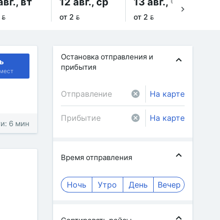
авг., вт
12 авг., ср
13 авг., чт
14
 
от 2 
от 2 
от 
Остановка отправления и
ь
прибытия
мест
На карте
На карте
и: 6 мин
Время отправления
Ночь
Утро
День
Вечер