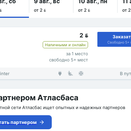
вг., сб
9 авг., вс
10 авг., пн
11 

от 2 
от 2 
от 2
2

Заказат
Свободно 5+ 
Наличными и онлайн
за 1 место
свободно 5+ мест
inter
В пут
артнером Атласбаса
утной сети Атласбас ищет опытных и надежных партнеров
тать партнером