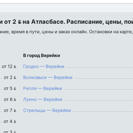
от 2  на Атласбасе. Расписание, цены, по
ие, время в пути, цены и заказ онлайн. Остановки на карте,
В город Верейки
от 12 
Гродно — Верейки
от 2 
Волковыск — Верейки
от 5 
Репля — Верейки
от 6 
Лунно — Верейки
от 7 
Стрельцы — Верейки
от 4 
от 3 