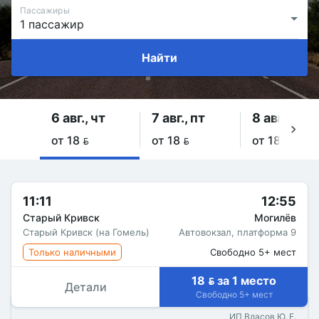
Пассажиры
Найти
6 авг., чт
7 авг., пт
8 авг., сб
от 18 
от 18 
от 18 
11:11
12:55
Старый Кривск
Могилёв
Старый Кривск (на Гомель)
Автовокзал, платформа 9
Только наличными
Свободно 5+ мест
18  за 1 место
Детали
Свободно 5+ мест
ИП Власов Ю. Е.