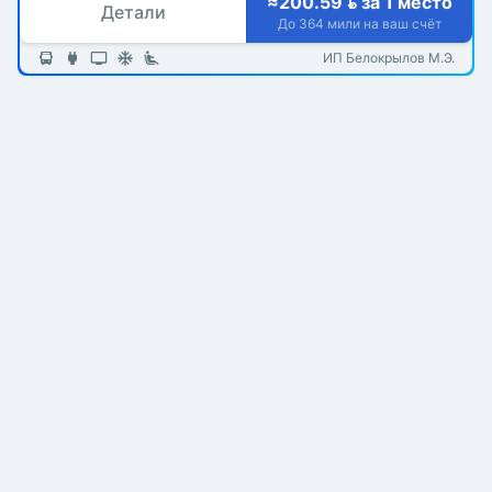
≈200.59  за 1 место
Детали
До 364 мили на ваш счёт
ИП Белокрылов М.Э.