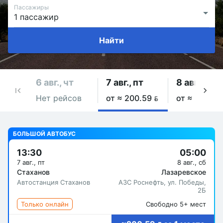
Пассажиры
Найти
6 авг., чт
7 авг., пт
8 авг., сб
Нет рейсов
от ≈ 200.59 
от ≈ 200.59
БОЛЬШОЙ АВТОБУС
13:30
05:00
7 авг., пт
8 авг., сб
Стаханов
Лазаревское
Автостанция Стаханов
АЗС Роснефть, ул. Победы,
2Б
Только онлайн
Свободно 5+ мест