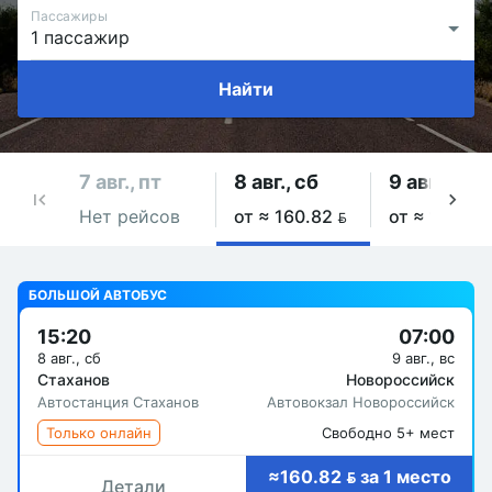
Пассажиры
Найти
7 авг., пт
8 авг., сб
9 авг., вс
Нет рейсов
от ≈ 160.82 
от ≈ 160.82
БОЛЬШОЙ АВТОБУС
15:20
07:00
8 авг., сб
9 авг., вс
Стаханов
Новороссийск
Автостанция Стаханов
Автовокзал Новороссийск
Только онлайн
Свободно 5+ мест
≈160.82  за 1 место
Детали