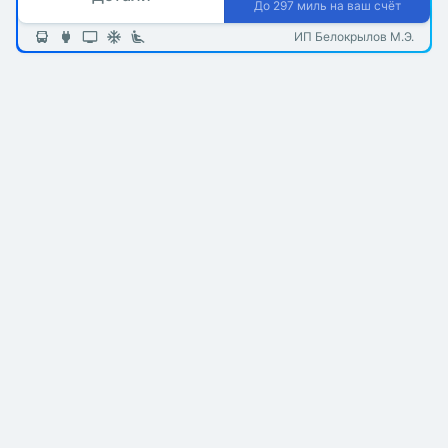
До 297 миль на ваш счёт
ИП Белокрылов М.Э.