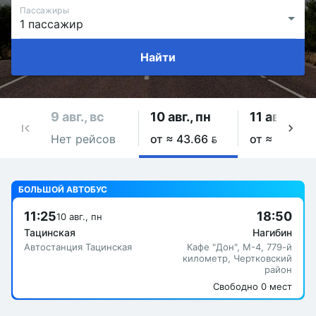
Пассажиры
Найти
9 авг., вс
10 авг., пн
11 авг., вт
Нет рейсов
от ≈ 43.66 
от ≈ 43.66 
БОЛЬШОЙ АВТОБУС
11:25
18:50
10 авг., пн
Тацинская
Нагибин
Автостанция Тацинская
Кафе "Дон", М-4, 779-й
километр, Чертковский
район
Свободно 0 мест