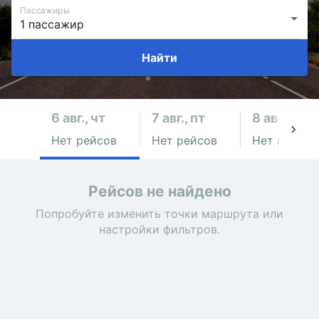
Пассажиры
Найти
6 авг., чт
7 авг., пт
8 авг., сб
Нет рейсов
Нет рейсов
Нет рейсов
Рейсов не найдено
Попробуйте изменить точки маршрута или
настройки фильтров.