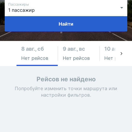
Пассажиры
Найти
8 авг., сб
9 авг., вс
10 авг., пн
Нет рейсов
Нет рейсов
Нет рейсов
Рейсов не найдено
Попробуйте изменить точки маршрута или
настройки фильтров.