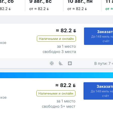
вг., сб
9 авг., вс
10 авг., пн
11 
82.2 
от ≈ 82.2 
от ≈ 82.2 
от ≈
≈
82.2

Заказат
До 148 миль н
Наличными и онлайн
счёт
ское
за 1 место
свободно 3 места
В пути: 7
≈
82.2

Заказат
До 148 миль н
Наличными и онлайн
счёт
ское
за 1 место
свободно 5+ мест