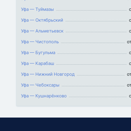
Уфа — Туймазы
Уфа — Октябрьский
Уфа — Альметьевск
Уфа — Чистополь
о
Уфа — Бугульма
Уфа — Карабаш
Уфа — Нижний Новгород
о
Уфа — Чебоксары
о
Уфа — Кушнарёнково