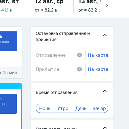
авг., вт
12 авг., ср
13 авг., чт
14
 41.1 
от ≈ 82.2 
от ≈ 82.2 
от 
Остановка отправления и
ь
прибытия
а ваш
На карте
На карте
 ч 45 мин
Время отправления
ь
а ваш
Ночь
Утро
День
Вечер