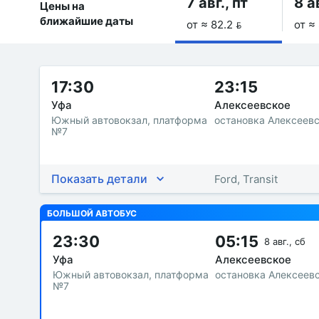
7 авг., пт
8 а
Цены на
ближайшие даты
от ≈ 82.2 
от ≈ 
17:30
23:15
Уфа
Алексеевское
Южный автовокзал, платформа
остановка Алексеев
№7
Показать детали
Ford, Transit
БОЛЬШОЙ АВТОБУС
23:30
05:15
8 авг., сб
Уфа
Алексеевское
Южный автовокзал, платформа
остановка Алексеев
№7