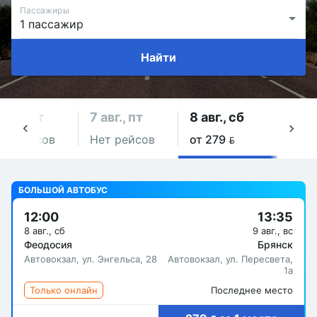
Пассажиры
Найти
 авг., чт
7 авг., пт
8 авг., сб
9 авг
ет рейсов
Нет рейсов
от 279 
Нет 
БОЛЬШОЙ АВТОБУС
12:00
13:35
8 авг., сб
9 авг., вс
Феодосия
Брянск
Автовокзал, ул. Энгельса, 28
Автовокзал, ул. Пересвета,
1а
Только онлайн
Последнее место