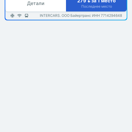
279  за 1 место
Детали
Последнее место
INTERCARS. ООО Байертранс ИНН 7714294648