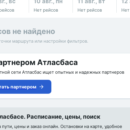
вг., вс
10 авг., пн
11 авг., вт
12 
рейсов
Нет рейсов
Нет рейсов
Нет
сов не найдено
точки маршрута или настройки фильтров.
артнером Атласбаса
утной сети Атласбас ищет опытных и надежных партнеров
тать партнером
асбасе. Расписание, цены, поиск
пути, цены и заказ онлайн. Остановки на карте, удобное