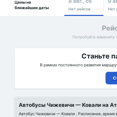
8 авг., сб
9 а
Цены на
ближайшие даты
Нет рейсов
Нет 
Рей
Попробуйте изменить 
Станьте п
В рамках постоянного развития маршр
С
Автобусы Чижевичи — Ковали на Атл
Автобус Чижевичи — Ковали . Расписание, время в 