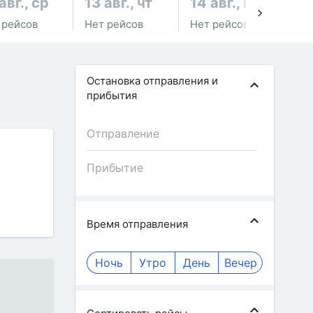
авг., ср
13 авг., чт
14 авг., пт
15
 рейсов
Нет рейсов
Нет рейсов
Не
Остановка отправления и
прибытия
Время отправления
Ночь
Утро
День
Вечер