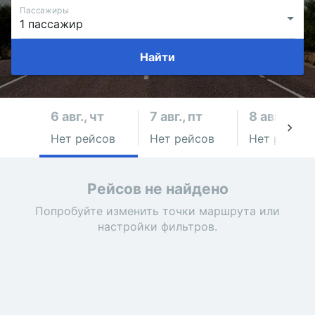
Пассажиры
Найти
6 авг., чт
7 авг., пт
8 авг., сб
Нет рейсов
Нет рейсов
Нет рейсов
Рейсов не найдено
Попробуйте изменить точки маршрута или
настройки фильтров.