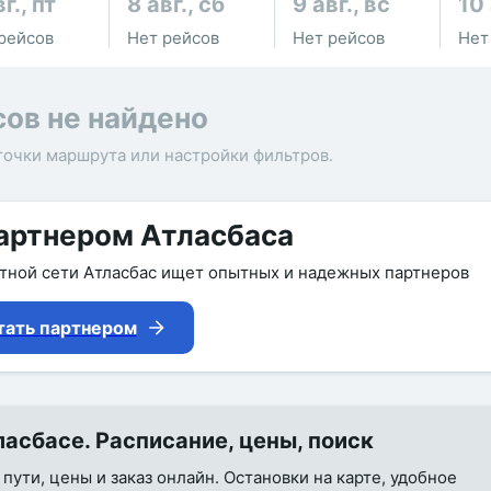
г., пт
8 авг., сб
9 авг., вс
10 
рейсов
Нет рейсов
Нет рейсов
Нет
сов не найдено
точки маршрута или настройки фильтров.
артнером Атласбаса
утной сети Атласбас ищет опытных и надежных партнеров
тать партнером
сбасе. Расписание, цены, поиск
пути, цены и заказ онлайн. Остановки на карте, удобное