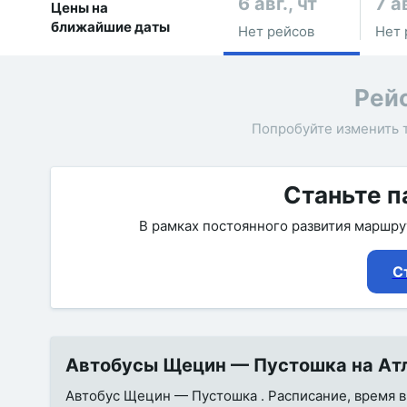
6 авг., чт
7 ав
Цены на
ближайшие даты
Нет рейсов
Нет 
Рей
Попробуйте изменить 
Станьте п
В рамках постоянного развития маршр
С
Автобусы Щецин — Пустошка на Атла
Автобус Щецин — Пустошка . Расписание, время в 