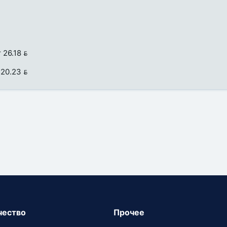
 26.18 
 20.23 
чество
Прочее