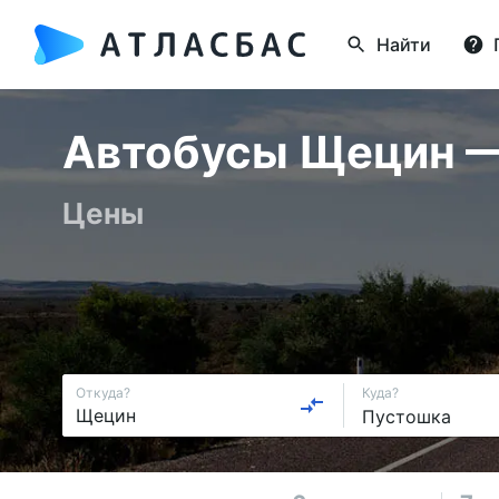
Найти
Автобусы Щецин — 
Цены
Откуда?
Куда?