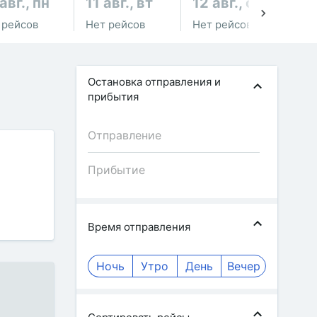
авг., пн
11 авг., вт
12 авг., ср
13
 рейсов
Нет рейсов
Нет рейсов
Не
Остановка отправления и
прибытия
Время отправления
Ночь
Утро
День
Вечер