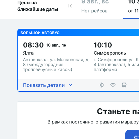
9 авг., вс
10 
Цены на
ближайшие даты
Нет рейсов
от 11
БОЛЬШОЙ АВТОБУС
08:30
10:10
10 авг., пн
Ялта
Симферополь
Автовокзал, ул. Московская, д.
г. Симферополь ул. 
8 (междугородние
4 (автовокзал), 5 или
троллейбусные кассы)
платформа
Показать детали
Станьте п
В рамках постоянного развития маршр
С