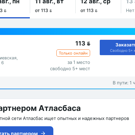
авг., пн
11 авг., вт
12 авг., ср
13 
3 
от 113 
от 113 
Нет
113

Заказат
Свободно 5+ 
Только онлайн
Киевская,
за 1 место
 6
свободно 5+ мест
В пути: 1 
артнером Атласбаса
утной сети Атласбас ищет опытных и надежных партнеров
тать партнером