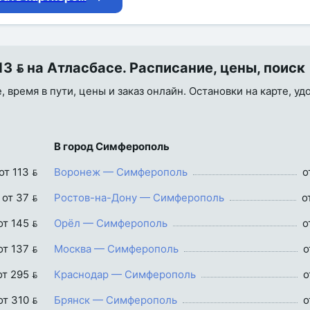
  на Атласбасе. Расписание, цены, поиск
 время в пути, цены и заказ онлайн. Остановки на карте, уд
В город Симферополь
от 113 
Воронеж — Симферополь
о
от 37 
Ростов-на-Дону — Симферополь
о
от 145 
Орёл — Симферополь
о
от 137 
Москва — Симферополь
о
от 295 
Краснодар — Симферополь
о
от 310 
Брянск — Симферополь
о