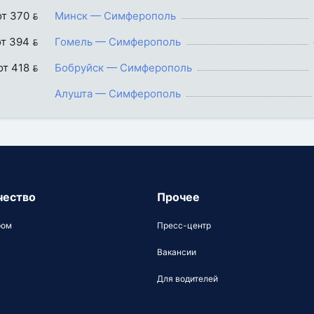
от 370 
Минск — Симферополь
от 394 
Гомель — Симферополь
от 418 
Бобруйск — Симферополь
Алушта — Симферополь
чество
Прочее
ром
Пресс-центр
Вакансии
Для водителей