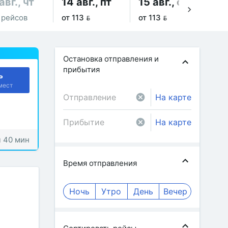
авг., чт
14 авг., пт
15 авг., сб
16
 рейсов
от 113 
от 113 
от 
Остановка отправления и
прибытия
ь
мест
На карте
На карте
ч 40 мин
Время отправления
Ночь
Утро
День
Вечер