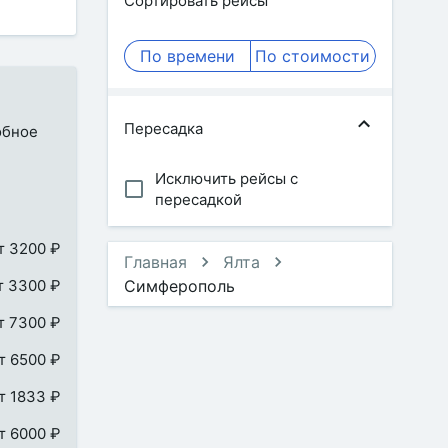
Сортировать рейсы
По времени
По стоимости
Пересадка
обное
Исключить рейсы с
пересадкой
т 3200 ₽
Главная
Ялта
т 3300 ₽
Симферополь
т 7300 ₽
т 6500 ₽
т 1833 ₽
т 6000 ₽