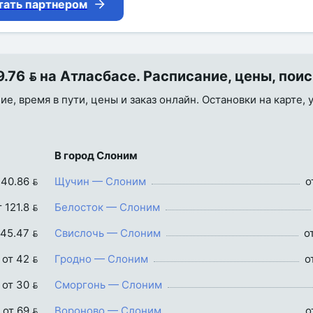
тать партнером
76  на Атласбасе. Расписание, цены, пои
е, время в пути, цены и заказ онлайн. Остановки на карте, 
В город Слоним
 40.86 
Щучин — Слоним
о
т 121.8 
Белосток — Слоним
 45.47 
Свислочь — Слоним
о
от 42 
Гродно — Слоним
о
от 30 
Сморгонь — Слоним
от 69 
Вороново — Слоним
о