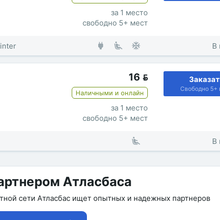
за 1 место
свободно 5+ мест
inter
В 
16

Заказат
Свободно 5+ 
Наличными и онлайн
за 1 место
свободно 5+ мест
В 
артнером Атласбаса
утной сети Атласбас ищет опытных и надежных партнеров