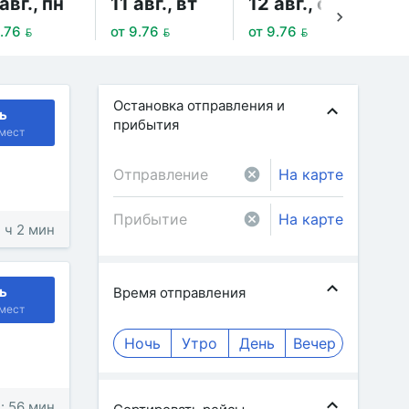
авг., пн
11 авг., вт
12 авг., ср
13
.76 
от 9.76 
от 9.76 
от 
Остановка отправления и
ь
прибытия
мест
На карте
На карте
1 ч 2 мин
ь
Время отправления
мест
Ночь
Утро
День
Вечер
: 56 мин