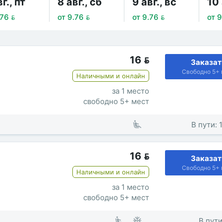
г., пт
8 авг., сб
9 авг., вс
10 
.76 
от 9.76 
от 9.76 
от 9
16

Заказат
Свободно 5+ 
Наличными и онлайн
за 1 место
свободно 5+ мест
В пути: 
16

Заказат
Свободно 5+ 
Наличными и онлайн
за 1 место
свободно 5+ мест
В пути