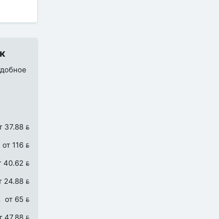
ск
удобное
т 37.88 
от 116 
т 40.62 
т 24.88 
от 65 
т 47.88 