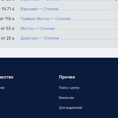
 15.71 
Варшава — Слоним
от 115 
Правые Мосты — Слоним
от 53 
Мосты — Слоним
от 25 
Деречин — Слоним
чество
Прочее
ром
Пресс-центр
Вакансии
Для водителей