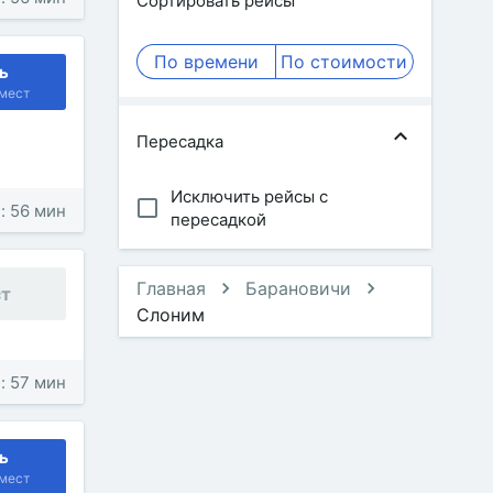
Сортировать рейсы
По времени
По стоимости
ь
мест
Пересадка
Исключить рейсы с
: 56 мин
пересадкой
Главная
Барановичи
ст
Слоним
: 57 мин
ь
мест