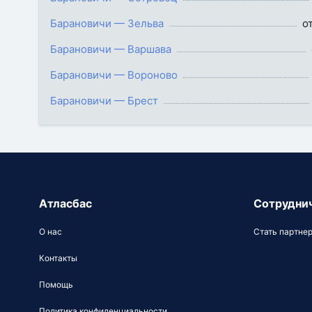
Барановичи — Зельва
от
Барановичи — Варшава
Барановичи — Вороново
Барановичи — Брест
Атласбас
Сотрудни
О нас
Стать партне
Контакты
Помощь
Политика конфиденциальности