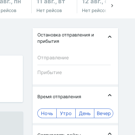
авг., пн
11 авг., вт
12 авг., ср
13
 рейсов
Нет рейсов
Нет рейсов
Не
Остановка отправления и
прибытия
Время отправления
Ночь
Утро
День
Вечер