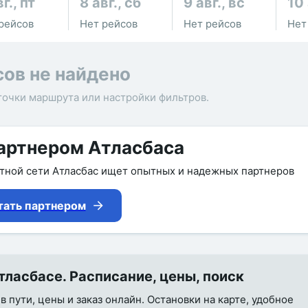
г., пт
8 авг., сб
9 авг., вс
10 
рейсов
Нет рейсов
Нет рейсов
Нет
сов не найдено
точки маршрута или настройки фильтров.
артнером Атласбаса
утной сети Атласбас ищет опытных и надежных партнеров
тать партнером
ласбасе. Расписание, цены, поиск
 пути, цены и заказ онлайн. Остановки на карте, удобное