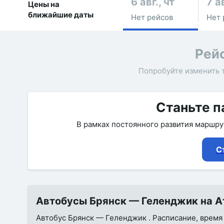
6 авг., чт
7 ав
Цены на
ближайшие даты
Нет рейсов
Нет 
Рей
Попробуйте изменить 
Станьте п
В рамках постоянного развития маршр
С
Автобусы Брянск — Геленджик на Ат
Автобус Брянск — Геленджик . Расписание, время в