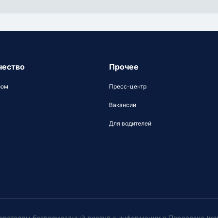
чество
Прочее
ром
Пресс-центр
Вакансии
Для водителей
ователям безвозмездный доступ к информации о Перевозке (ил