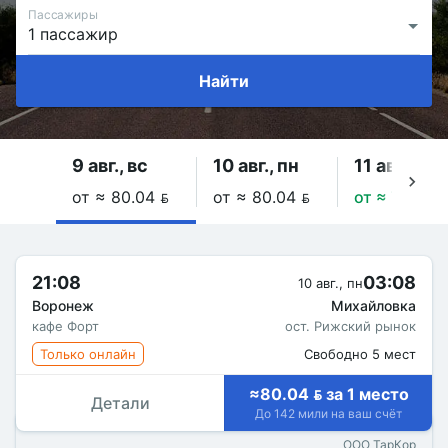
Пассажиры
Найти
9 авг., вс
10 авг., пн
11 авг., вт
от ≈ 80.04 
от ≈ 80.04 
от ≈ 76.4 
21:08
03:08
10 авг., пн
Воронеж
Михайловка
кафе Форт
ост. Рижский рынок
Только онлайн
Свободно 5 мест
≈80.04  за 1 место
Детали
До 142 мили на ваш счёт
ООО ТарКор