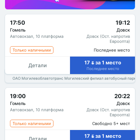
17:50
19:12
Гомель
Довск
Автовокзал, 10 платформа
Довск (Ост. напротив
Евроопта)
Только наличными
Последнее место
17  за 1 место
Детали
Последнее место
ОАО Могилевоблавтотранс Могилевский филиал автобусный парк 
19:00
20:22
Гомель
Довск
Автовокзал, 10 платформа
Довск (Ост. напротив
Евроопта)
Только наличными
Свободно 5+ мест
17  за 1 место
Детали