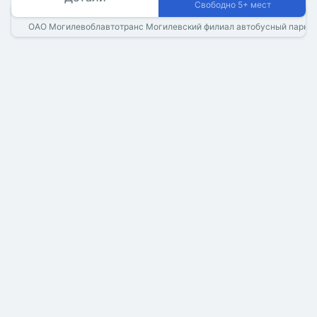
Свободно 5+ мест
ОАО Могилевоблавтотранс Могилевский филиал автобусный парк 