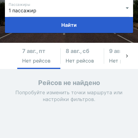
Пассажиры
Найти
7 авг., пт
8 авг., сб
9 авг., вс
Нет рейсов
Нет рейсов
Нет рейсов
Рейсов не найдено
Попробуйте изменить точки маршрута или
настройки фильтров.