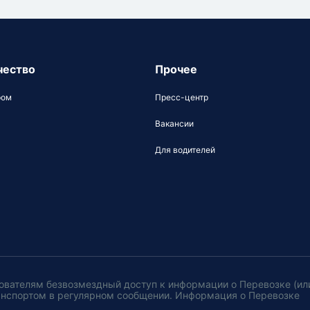
чество
Прочее
ром
Пресс-центр
Вакансии
Для водителей
ователям безвозмездный доступ к информации о Перевозке (ил
анспортом в регулярном сообщении. Информация о Перевозке