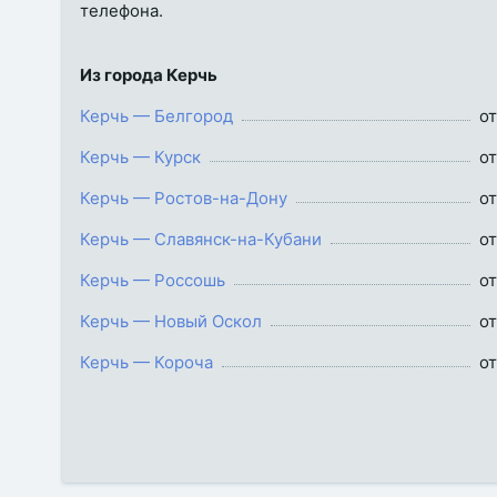
телефона.
Из города Керчь
Керчь — Белгород
от
Керчь — Курск
от
Керчь — Ростов-на-Дону
от
Керчь — Славянск-на-Кубани
от
Керчь — Россошь
от
Керчь — Новый Оскол
от
Керчь — Короча
от