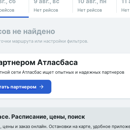
вг., сб
9 авг., вс
10 авг., пн
11 
рейсов
Нет рейсов
Нет рейсов
Нет
сов не найдено
точки маршрута или настройки фильтров.
артнером Атласбаса
утной сети Атласбас ищет опытных и надежных партнеров
тать партнером
се. Расписание, цены, поиск
, цены и заказ онлайн. Остановки на карте, удобное прилож