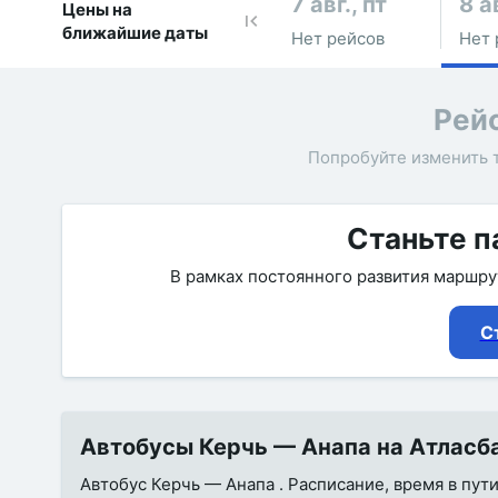
7 авг., пт
8 а
Цены на
ближайшие даты
Нет рейсов
Нет 
Рей
Попробуйте изменить 
Станьте п
В рамках постоянного развития маршр
С
Автобусы Керчь — Анапа на Атласба
Автобус Керчь — Анапа . Расписание, время в пути