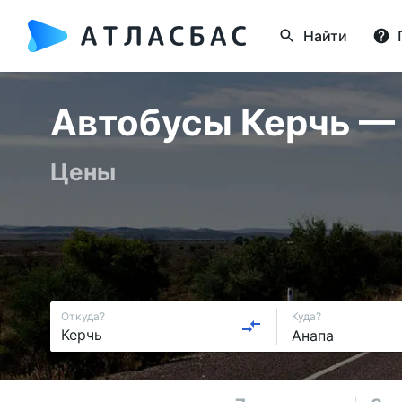
Найти
Автобусы Керчь — А
Цены
Откуда?
Куда?