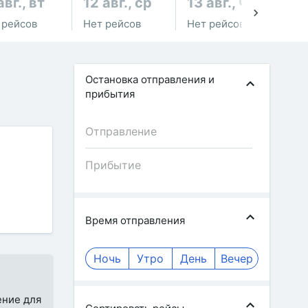
авг., вт
12 авг., ср
13 авг., чт
14
 рейсов
Нет рейсов
Нет рейсов
Не
Остановка отправления и
прибытия
Время отправления
Ночь
Утро
День
Вечер
ение для