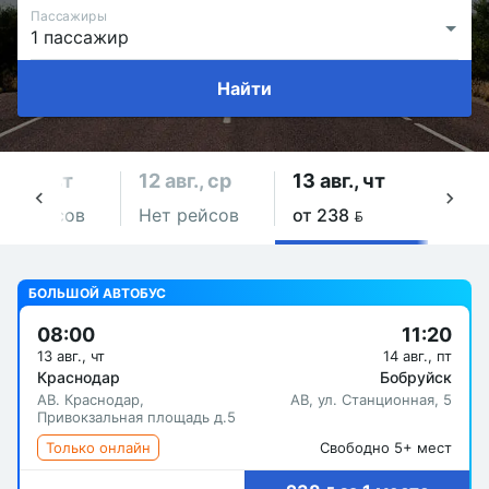
Пассажиры
Найти
1 авг., вт
12 авг., ср
13 авг., чт
14 ав
ет рейсов
Нет рейсов
от 238 
Нет 
БОЛЬШОЙ АВТОБУС
08:00
11:20
13 авг., чт
14 авг., пт
Краснодар
Бобруйск
АВ. Краснодар,
АВ, ул. Станционная, 5
Привокзальная площадь д.5
Только онлайн
Свободно 5+ мест