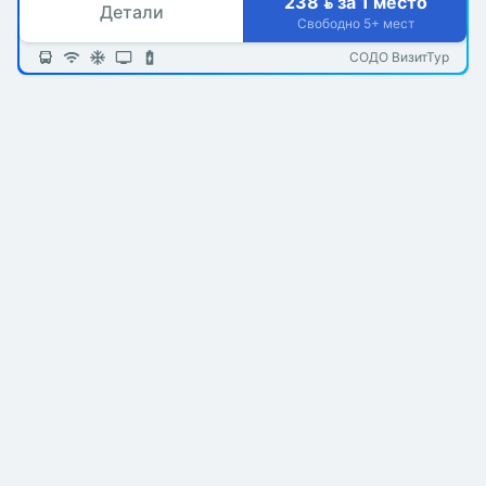
238  за 1 место
Детали
Свободно 5+ мест
СОДО ВизитТур