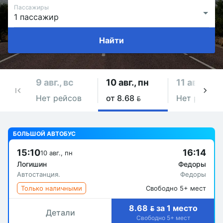
Пассажиры
Найти
9 авг., вс
10 авг., пн
11 авг., вт
Нет рейсов
от 8.68 
Нет рейсов
БОЛЬШОЙ АВТОБУС
15:10
16:14
10 авг., пн
Логишин
Федоры
Автостанция.
Федоры
Только наличными
Свободно 5+ мест
8.68  за 1 место
Детали
Свободно 5+ мест