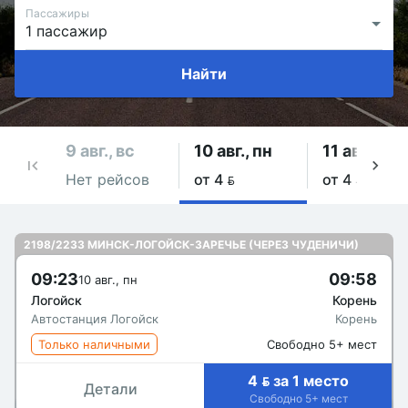
Пассажиры
Найти
9 авг., вс
10 авг., пн
11 авг., вт
Нет рейсов
от 4 
от 4 
2198/2233 МИНСК-ЛОГОЙСК-ЗАРЕЧЬЕ (ЧЕРЕЗ ЧУДЕНИЧИ)
09:23
09:58
10 авг., пн
Логойск
Корень
Автостанция Логойск
Корень
Только наличными
Свободно 5+ мест
4  за 1 место
Детали
Свободно 5+ мест