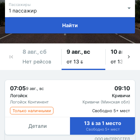
Пассажиры
Найти
8 авг., сб
9 авг., вс
10 авг., пн
Нет рейсов
от 13 
от 13 
07:05
09:10
9 авг., вс
Логойск
Кривичи
Логойск Континент
Кривичи (Минская обл)
Только наличными
Свободно 5+ мест
13  за 1 место
Детали
Свободно 5+ мест
ООО ИНТЕРССТЕЛ